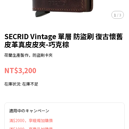
1
/
3
SECRID Vintage 單層 防盜刷 復古懷舊
皮革真皮皮夾-巧克棕
荷蘭生產製作，防盜刷卡夾
NT$3,200
在庫状況:
在庫不足
適用中のキャンペーン
滿$2000，享蠟燭加購價