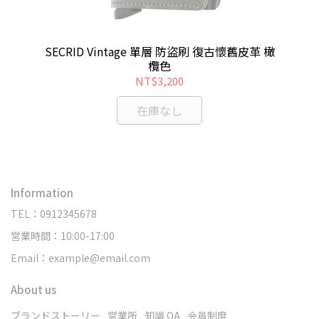
革真皮
SE
SECRID Vintage 單層 防盜刷 復古懷舊皮革 橄
欖色
NT$3,200
在庫なし
Information
TEL：0912345678
営業時間：10:00-17:00
Email：example@email.com
About us
ブランドストーリー
営業所
知識 QA
会員制度