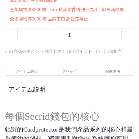
滿$1000，享商品加購價
全館購物滿8800贈-10ml植萃淡香精 送完為止 - 訂單滿額贈
全館購物滿2000贈-品牌束口袋 送完為止
この商品のポイント利用上限：
100
ポイント （
NT$100
相当）
アイテム説明
スペック
配送方法
アイテム説明
每個Secrid錢包的核心
鋁製的Cardprotector是我們產品系列的核心和最
為簡約的錢包，獨家專利的滑出系統讓您可以