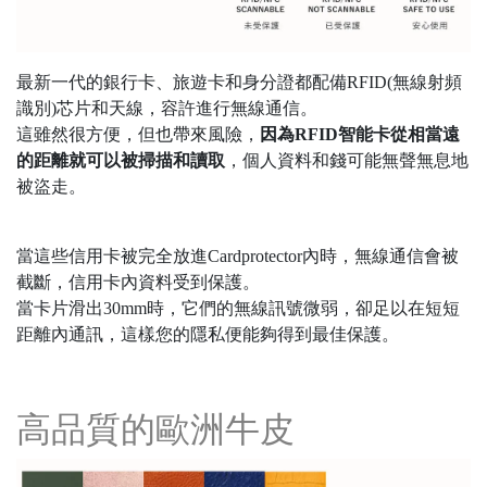
最新一代的銀行卡、旅遊卡和身分證都配備RFID(無線射頻
識別)芯片和天線，容許進行無線通信。
這雖然很方便，但也帶來風險，
因為RFID智能卡從相當遠
的距離就可以被掃描和讀取
，個人資料和錢可能無聲無息地
被盜走。
當這些信用卡被完全放進Cardprotector內時，無線通信會被
截斷，信用卡內資料受到保護。
當卡片滑出30mm時，它們的無線訊號微弱，卻足以在短短
距離內通訊，這樣您的隱私便能夠得到最佳保護。
高品質的歐洲牛皮