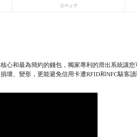
スペック
們產品系列的核心和最為簡約的錢包，獨家專利的滑出系統
折、損壞、變形，更能避免信用卡遭RFID和NFC駭客讀取盜刷，