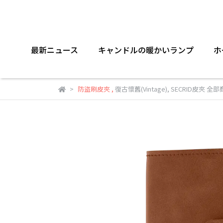
最新ニュース
キャンドルの暖かいランプ
ホ
防盜刷皮夾
,
復古懷舊(Vintage)
,
SECRID皮夾 全部