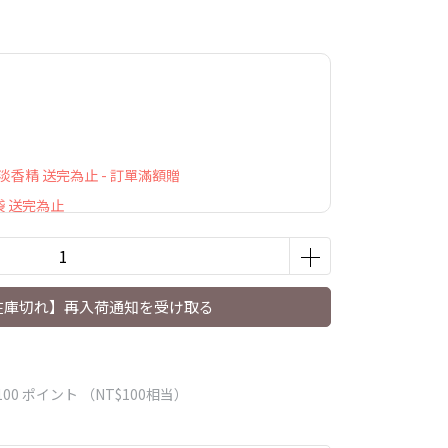
萃淡香精 送完為止 - 訂單滿額贈
袋 送完為止
在庫切れ】再入荷通知を受け取る
100
ポイント （
NT$100
相当）