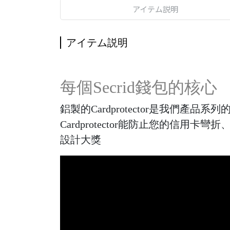
アイテム説明
アイテム説明
每個Secrid錢包的核心
鋁製的Cardprotector是我
Cardprotector能防止您的信用卡彎
設計大獎