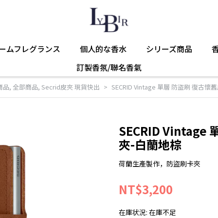
ームフレグランス
個人的な香水
シリーズ商品
訂製香氛/聯名香氣
商品
,
全部商品
,
Secrid皮夾 現貨快出
SECRID Vintage 單層 防盜刷 復
SECRID Vint
夾-白蘭地棕
荷蘭生產製作，防盜刷卡夾
NT$3,200
在庫状況:
在庫不足