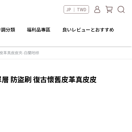
JP ｜ TWD
香調分類
福利品專區
良いレビューとおすすめ
古懷舊皮革真皮皮夾-白蘭地棕
age 單層 防盜刷 復古懷舊皮革真皮皮