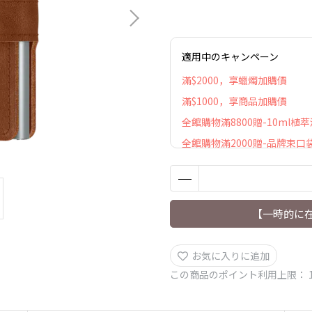
適用中のキャンペーン
滿$2000，享蠟燭加購價
滿$1000，享商品加購價
全館購物滿8800贈-10ml植
全館購物滿2000贈-品牌束口
【一時的に
お気に入りに追加
この商品のポイント利用上限：