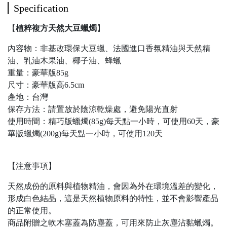
Specification
【
植粹複方天然大豆蠟燭
】
內容物：非基改環保大豆蠟、法國進口香氛精油與天然精
油、乳油木果油、椰子油、蜂蠟
重量：豪華版85g
尺寸：豪華版高6.5cm
產地：台灣
保存方法：請置放於陰涼乾燥處，避免陽光直射
使用時間：精巧版蠟燭(85g)每天點一小時，可使用60天，豪
華版蠟燭(200g)每天點一小時，可使用120天
【注意事項】
天然成份的原料與植物精油，會因為外在環境溫差的變化，
形成白色結晶，這是天然植物原料的特性，並不會影響產品
的正常使用。
商品附贈之軟木塞蓋為防塵蓋，可用來防止灰塵沾黏蠟燭。