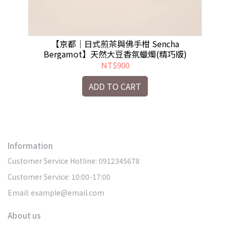
蠟燭
【京都｜日式煎茶與佛手柑 Sencha
Bergamot】天然大豆香氛蠟燭(精巧版)
NT$900
ADD TO CART
Information
Customer Service Hotline: 0912345678
Customer Service: 10:00-17:00
Email: example@email.com
About us