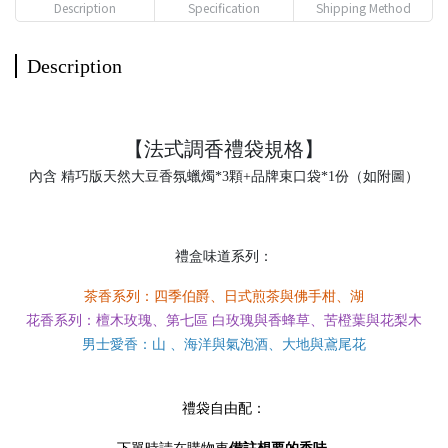
Description
Specification
Shipping Method
Description
【法式調香禮袋規格】
內含 精巧版天然大豆香氛蠟燭*3顆+品牌束口袋*1份（如附圖）
禮盒味道系列：
茶香系列：四季伯爵、日式煎茶與佛手柑、湖
花香系列：檀木玫瑰、第七區 白玫瑰與香蜂草、苦橙葉與花梨木
男士愛香：山 、海洋與氣泡酒、大地與鳶尾花
禮袋自由配：