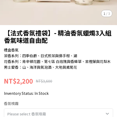
1
/
3
【法式香氛禮袋】- 精油香氛蠟燭3入組
香氣味道自由配
禮盒香氣
茶香系列：四季伯爵、日式煎茶與佛手柑、湖
花香系列：肯辛頓花園、第七區 白玫瑰與香蜂草、苦橙葉與花梨木
男士愛香：山、海洋與氣泡酒、大地與鳶尾花
NT$2,200
NT$3,600
Inventory Status:
In Stock
香氛噴霧
Please select 香氛噴霧