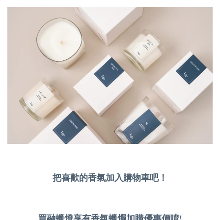
把喜歡的香氣加入購物車吧！
買融蠟燈享有香氛蠟燭加購優惠價唷!