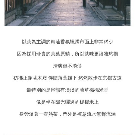
以茶為主調的精油香氛蠟燭市面上非常稀少
因為採用珍貴的茶葉原精，所以茶味更淡雅悠揚
清爽但不淡薄
彷彿正穿著木屐 伴隨落葉飄下 悠然散步在京都古道
最特別的是尾韻有淡淡的藺草榻榻米香
像是坐在陽光曬過的榻榻米上
身旁溫著一壺熱茶，門外是禪意流水無聲流淌