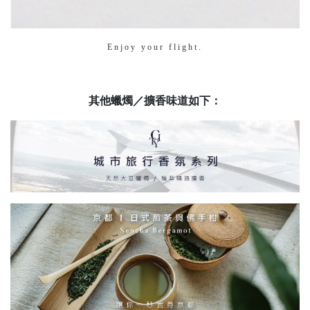
E n j o y   y o u r   f l i g h t . 
其他蠟燭／擴香味道如下：