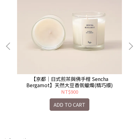
【京都｜日式煎茶與佛手柑 Sencha
【加
Bergamot】天然大豆香氛蠟燭(精巧版)
NT$900
ADD TO CART