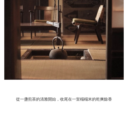
從一盞煎茶的清雅開始，收尾在一室榻榻米的乾爽餘香