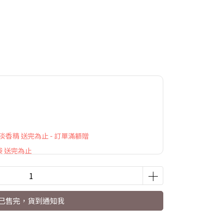
萃淡香精 送完為止 - 訂單滿額贈
袋 送完為止
已售完，貨到通知我