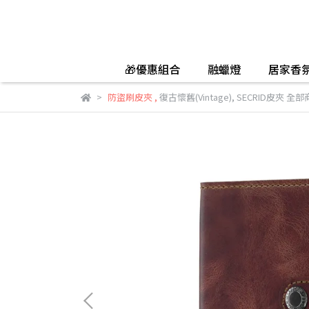
🎁優惠組合
融蠟燈
居家香
防盜刷皮夾
,
復古懷舊(Vintage)
,
SECRID皮夾 全部