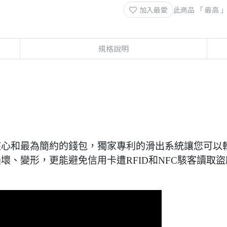
加入最愛
此商品 「 最高
規格說明
產品系列的核心和最為簡約的錢包，獨家專利的滑出系統讓您
、損壞、變形，更能避免信用卡遭RFID和NFC駭客讀取盜刷，Ca