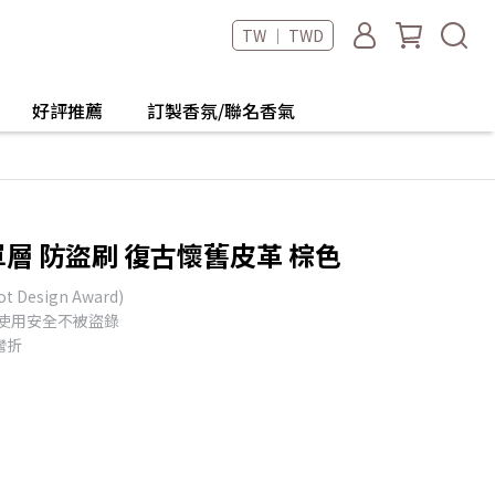
TW ｜ TWD
好評推薦
訂製香氛/聯名香氣
ge 單層 防盜刷 復古懷舊皮革 棕色
Design Award)
卡使用安全不被盜錄
彎折