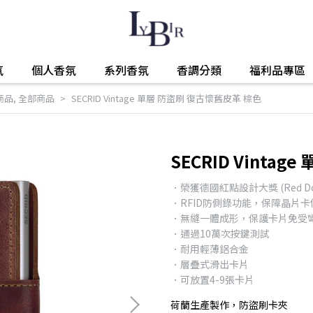
氛
個人香氛
系列香氛
香調分類
福利品專區
商品
,
全部商品
SECRID Vintage 單層 防盜刷 復古懷舊皮革 棕色
SECRID Vinta
．榮獲德國紅點設計大獎 (Red Dot 
．RFID防側錄功能，保障晶片
．無縫一體成形，保護卡片免受
．通過10萬次按鍵測試
．耐用輕薄鋁合金
．層疊式滑出卡片
．可放置4-9張卡片
荷蘭生產製作，防盜刷卡夾