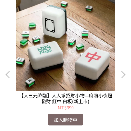
【大三元降臨】大人系招財小物—麻將小夜燈
【
發財 紅中 白板(新上市)
NT$990
 橄
加入購物車