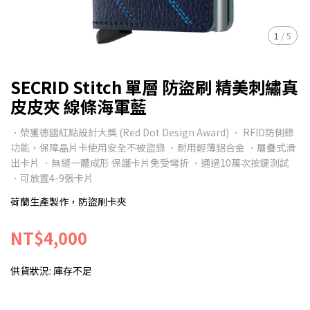
1
/
5
SECRID Stitch 單層 防盜刷 精美刺繡真
皮皮夾 線條海軍藍
．榮獲德國紅點設計大獎 (Red Dot Design Award) ． RFID防側錄
功能，保障晶片卡使用安全不被盜錄 ．耐用輕薄鋁合金 ．層疊式滑
出卡片 ．無縫一體成形 保護卡片免受彎折 ．通過10萬次按鍵測試
．可放置4-9張卡片
荷蘭生產製作，防盜刷卡夾
NT$4,000
供貨狀況:
庫存不足