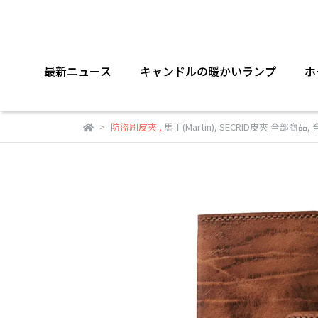
最新ニュース
キャンドルの暖かいランプ
ホ
防盜刷皮夾
,
馬丁(Martin)
,
SECRID皮夾 全部商品
,