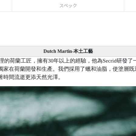
スペック
Dutch Martin-本土工藝
革表面處理的荷蘭工匠，擁有30年以上的經驗，他為Secrid研發了一款新
獨家在荷蘭開發和生產。我們採用了蠟和油脂，使塗層既
著時間流逝更添天然光澤。