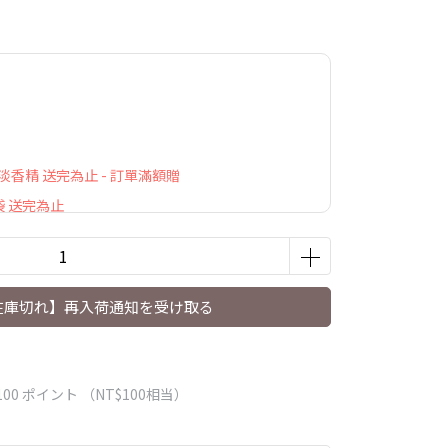
萃淡香精 送完為止 - 訂單滿額贈
袋 送完為止
在庫切れ】再入荷通知を受け取る
100
ポイント （
NT$100
相当）