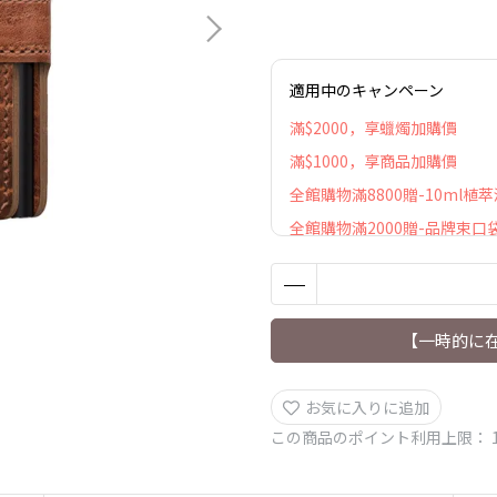
適用中のキャンペーン
滿$2000，享蠟燭加購價
滿$1000，享商品加購價
全館購物滿8800贈-10ml植
全館購物滿2000贈-品牌束口
【一時的に
お気に入りに追加
この商品のポイント利用上限：