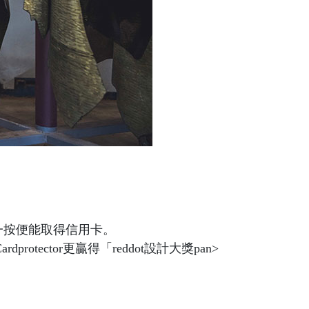
鬆一按便能取得信用卡。
otector更贏得「reddot設計大獎pan>