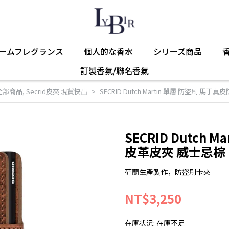
ームフレグランス
個人的な香水
シリーズ商品
訂製香氛/聯名香氣
全部商品
,
Secrid皮夾 現貨快出
SECRID Dutch Martin 單層 防盜刷 馬
SECRID Dutch
皮革皮夾 威士忌棕
荷蘭生產製作，防盜刷卡夾
NT$3,250
在庫状況:
在庫不足