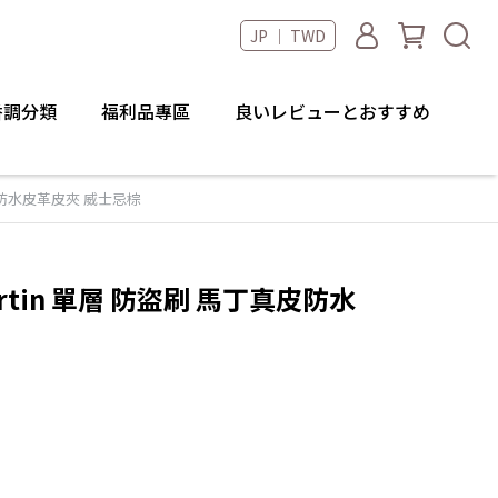
JP ｜ TWD
香調分類
福利品專區
良いレビューとおすすめ
丁真皮防水皮革皮夾 威士忌棕
 Martin 單層 防盜刷 馬丁真皮防水