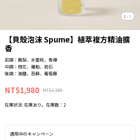
1
/
1
【貝殼泡沫 Spume】植萃複方精油擴
香
前調：鳳梨、水蜜桃、青檸
中調：橙花、羅勒、岩石
後調：海鹽、苔蘚、葡萄藤
NT$1,980
NT$2,180
在庫状況:
在庫あり。在庫数：2
適用中のキャンペーン