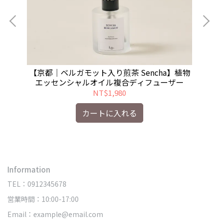
ンバ
【京都｜ベルガモット入り煎茶 Sencha】植物
フュ
エッセンシャルオイル複合ディフューザー
I
NT$1,980
カートに入れる
Information
TEL：0912345678
営業時間：10:00-17:00
Email：example@email.com