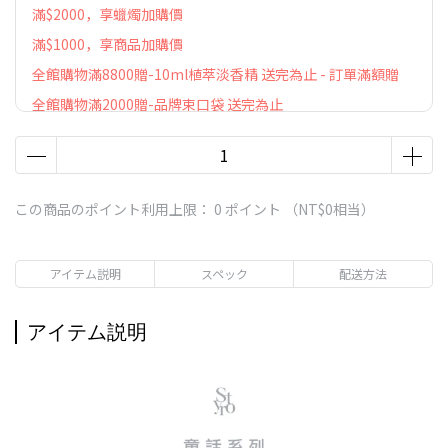
滿$2000，享蠟燭加購價
滿$1000，享商品加購價
全館購物滿8800贈-10ml植萃淡香精 送完為止 - 訂單滿額贈
全館購物滿2000贈-品牌束口袋 送完為止
この商品のポイント利用上限：
0
ポイント （
NT$0
相当）
アイテム説明
スペック
配送方法
アイテム説明