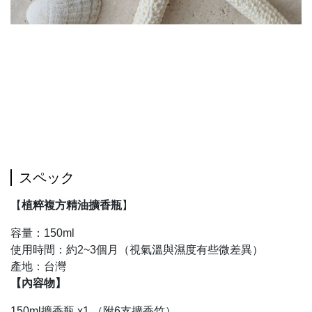
スペック
【
植粹複方精油擴香瓶
】
容量：150ml
使用時間：約2~3個月（視氣溫與濕度有些微差異）
產地：台灣
【內容物】
150ml擴香瓶 x1 （附6支擴香竹）