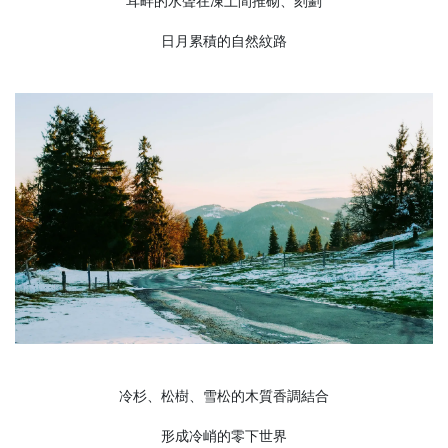
耳畔的水聲在凍土間推砌、刻劃
日月累積的自然紋路
冷杉、松樹、雪松的木質香調結合
形成冷峭的零下世界