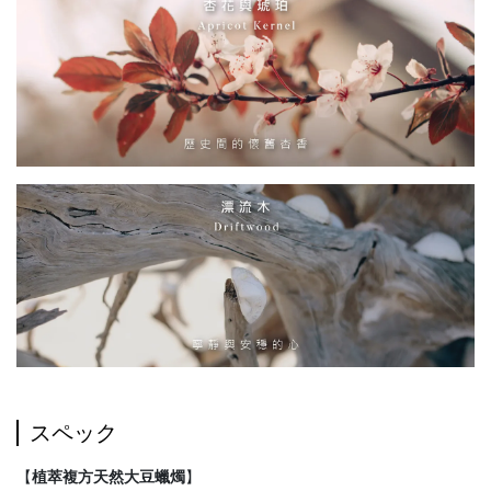
スペック
【
植萃複方天然大豆蠟燭
】