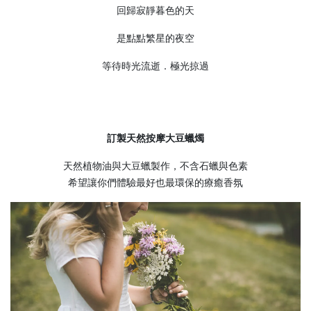
回歸寂靜暮色的天
是點點繁星的夜空
等待時光流逝．極光掠過
訂製天然按摩大豆蠟燭
天然植物油與大豆蠟製作，不含石蠟與色素
希望讓你們體驗最好也最環保的療癒香氛