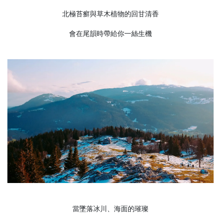
北極苔癬與草木植物的回甘清香
會在尾韻時帶給你一絲生機
當墜落冰川、海面的璀璨