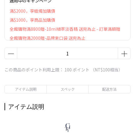
適用中のキャンペーン
滿$2000，享蠟燭加購價
滿$1000，享商品加購價
全館購物滿8800贈-10ml植萃淡香精 送完為止 - 訂單滿額贈
全館購物滿2000贈-品牌束口袋 送完為止
この商品のポイント利用上限：
100
ポイント （
NT$100
相当）
アイテム説明
スペック
配送方法
アイテム説明