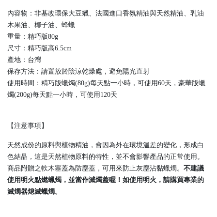
內容物：非基改環保大豆蠟、法國進口香氛精油與天然精油、乳油
木果油、椰子油、蜂蠟
重量：精巧版80g
尺寸：精巧版高6.5cm
產地：台灣
保存方法：請置放於陰涼乾燥處，避免陽光直射
使用時間：精巧版蠟燭(80g)每天點一小時，可使用60天，豪華版蠟
燭(200g)每天點一小時，可使用120天
【注意事項】
天然成份的原料與植物精油，會因為外在環境溫差的變化，形成白
色結晶，這是天然植物原料的特性，並不會影響產品的正常使用。
商品附贈之軟木塞蓋為防塵蓋，可用來防止灰塵沾黏蠟燭。
不建議
使用明火點燃蠟燭，並當作滅燭蓋喔！如使用明火，請購買專業的
滅燭器熄滅蠟燭。