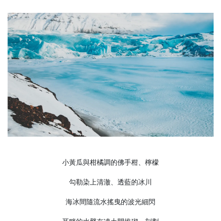
小黃瓜與柑橘調的佛手柑、檸檬
勾勒染上清澈、透藍的冰川
海冰間隨流水搖曳的波光細閃