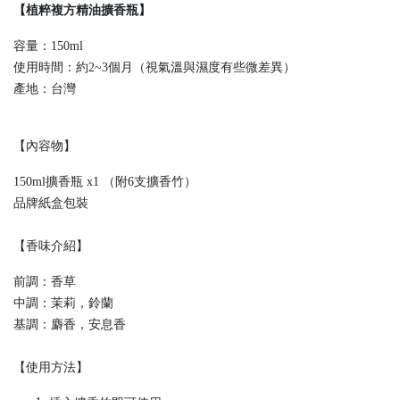
【植粹複方精油擴香瓶】
容量：150ml
使用時間：約2~3個月（視氣溫與濕度有些微差異）
產地：台灣
【內容物】
150ml擴香瓶 x1 （附6支擴香竹）
品牌紙盒包裝
【香味介紹】
前調：香草
中調：茉莉，鈴蘭
基調：麝香，安息香
【使用方法】