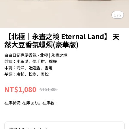
1
/
2
【北極｜永晝之境 Eternal Land】 天
然大豆香氛蠟燭(豪華版)
白白日記專屬香氣 - 北極 | 永晝之境
前調：小黃瓜、佛手柑、檸檬
中調：海洋、迷迭香、雪地
基調：冷杉、松樹、雪松
NT$1,080
NT$1,800
在庫状況:
在庫あり。在庫数：