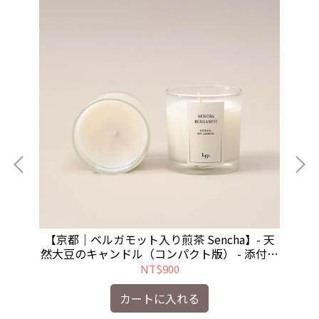
e
【京都｜ベルガモット入り煎茶 Sencha】- 天
【
版）
然大豆のキャンドル（コンパクト版） - 添付防
でき
塵のふた（ ろうそくを消すことができませ
NT$900
ん）
カートに入れる