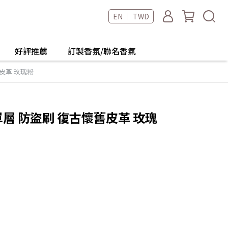
EN ｜ TWD
好評推薦
訂製香氛/聯名香氣
懷舊皮革 玫瑰粉
ge 單層 防盜刷 復古懷舊皮革 玫瑰