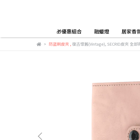
🎁優惠組合
融蠟燈
居家香
防盜刷皮夾
,
復古懷舊(Vintage)
,
SECRID皮夾 全部