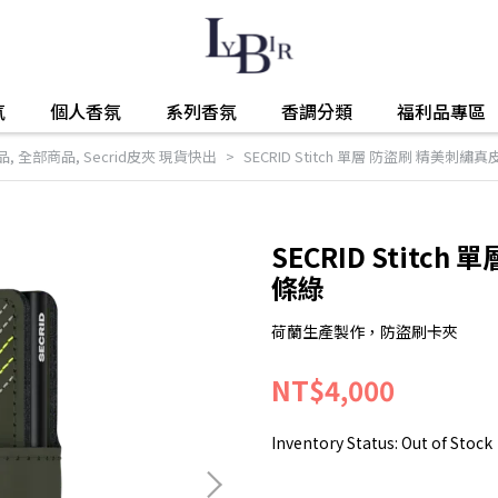
氛
個人香氛
系列香氛
香調分類
福利品專區
品
,
全部商品
,
Secrid皮夾 現貨快出
SECRID Stitch 單層 防盜刷 精美刺繡
SECRID Stitc
條綠
荷蘭生產製作，防盜刷卡夾
NT$4,000
Inventory Status:
Out of Stock