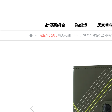
🎁優惠組合
融蠟燈
居家香
防盜刷皮夾
,
精美刺繡(Stitch)
,
SECRID皮夾 全部商