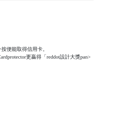
鬆一按便能取得信用卡。
otector更贏得「reddot設計大獎pan>