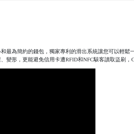
品系列的核心和最為簡約的錢包，獨家專利的滑出系統讓您可以輕
壞、變形，更能避免信用卡遭RFID和NFC駭客讀取盜刷，Cardpr