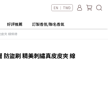
EN ｜ TWD
好評推薦
訂製香氛/聯名香氣
真皮皮夾 線條綠
h 單層 防盜刷 精美刺繡真皮皮夾 線