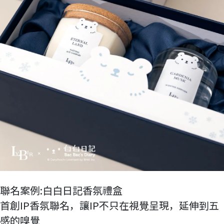
聯名案例:白白日記香氛禮盒
首創IP香氛聯名，讓IP不只在視覺呈現，延伸到五
感的嗅覺