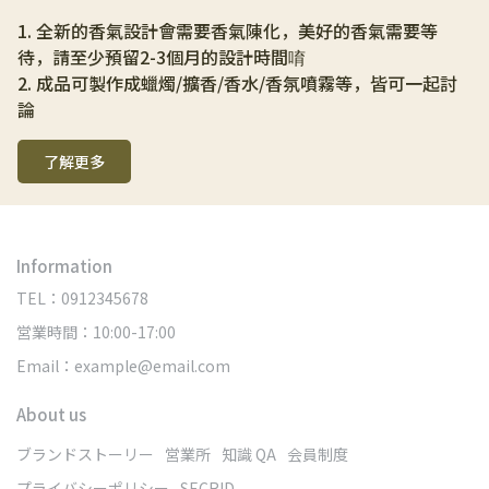
1. 全新的香氣設計會需要香氣陳化，美好的香氣需要等
待，請至少預留2-3個月的設計時間唷
2. 成品可製作成蠟燭/擴香/香水/香氛噴霧等，皆可一起討
論
了解更多
Information
TEL：0912345678
営業時間：10:00-17:00
Email：example@email.com
About us
ブランドストーリー
営業所
知識 QA
会員制度
プライバシーポリシー
SECRID