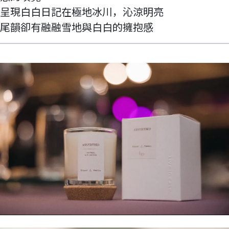
呈現白白日記在極地冰川，沁涼明亮
尾韻卻有融融雪地與白白的擁抱感