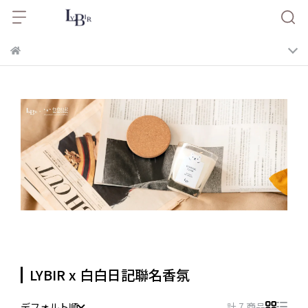
LYBIR x 白白日記聯名香氛
デフォルト順
計 7 商品