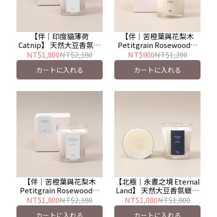
【伴｜印度貓薄荷
【伴｜苦橙葉與花梨木
Catnip】 天然大豆香氛蠟
Petitgrain Rosewood】
燭(豪華版) - 寵物友善
天然大豆香氛蠟燭(精巧版)
NT$1,800
NT$2,180
NT$900
NT$1,200
- 寵物友善
カートに入れる
カートに入れる
【伴｜苦橙葉與花梨木
【北極｜永晝之境 Eternal
Petitgrain Rosewood】
Land】 天然大豆香氛蠟燭
天然大豆香氛蠟燭(豪華版)
(豪華版)
NT$1,800
NT$2,180
NT$1,080
NT$1,800
- 寵物友善
カートに入れる
カートに入れる