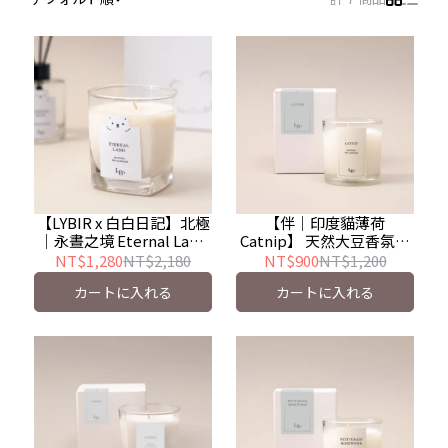
【LYBIR x 白白日記】北極
【伴｜印度貓薄荷
｜永晝之境 Eternal Land
Catnip】 天然大豆香氛蠟
天然大豆香氛蠟燭(豪華版)
燭(精巧版) - 寵物友善
NT$1,280
NT$2,180
NT$900
NT$1,200
カートに入れる
カートに入れる