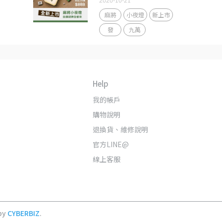
麻將
小夜燈
新上市
發
九萬
Help
我的帳戶
購物說明
退換貨、維修說明
官方LINE@
線上客服
by
CYBERBIZ
.