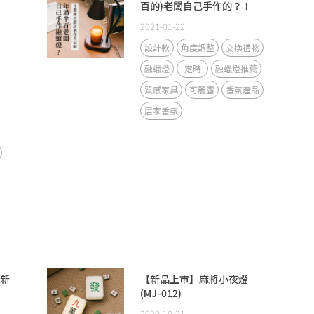
百的)老闆自己手作的？！
2021-01-22
設計款
角度調整
交換禮物
融蠟燈
定時
融蠟燈推薦
質感家具
可麗露
香氛產品
居家香氛
年新
【新品上市】麻將小夜燈
(MJ-012)
2020-10-21