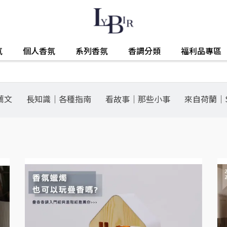
氛
個人香氛
系列香氛
香調分類
福利品專區
薦文
長知識｜各種指南
看故事｜那些小事
來自荷蘭｜S