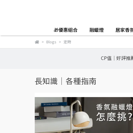
🎁優惠組合
融蠟燈
居家香
Blogs
定時
CP值｜好評推
長知識｜各種指南