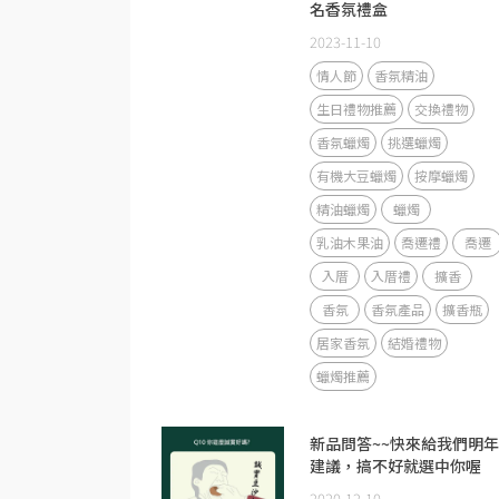
名香氛禮盒
2023-11-10
情人節
香氛精油
生日禮物推薦
交換禮物
香氛蠟燭
挑選蠟燭
有機大豆蠟燭
按摩蠟燭
精油蠟燭
蠟燭
乳油木果油
喬遷禮
喬遷
入厝
入厝禮
擴香
香氛
香氛產品
擴香瓶
居家香氛
結婚禮物
蠟燭推薦
新品問答~~快來給我們明
建議，搞不好就選中你喔
2020-12-10