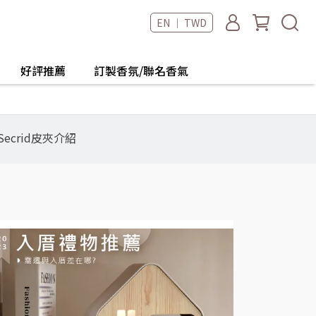
EN ｜ TWD
好評推薦
訂製香氛/聯名香氣
ecrid皮夾介紹