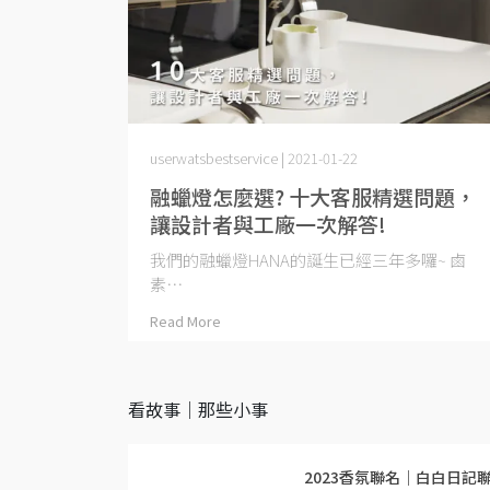
userwatsbestservice | 2021-01-22
融蠟燈怎麼選? 十大客服精選問題，
讓設計者與工廠一次解答!
我們的融蠟燈HANA的誕生已經三年多囉~ 鹵
素⋯
Read More
看故事｜那些小事
2023香氛聯名｜白白日記