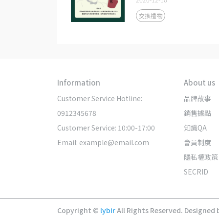
交換禮物
Information
About us
Customer Service Hotline: 
品牌故事
0912345678
銷售據點
Customer Service: 10:00-17:00
知識QA
Email: example@email.com
會員制度
隱私權政策
SECRID
Copyright ©
lybir
All Rights Reserved.
Designed 